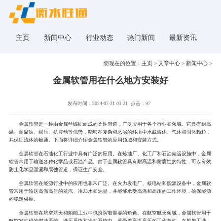
主页
新闻中心
行业动态
热门新闻
最新资讯
您现在的位置：
主页
>
文章中心
>
新闻中心
>
金属软管用在什么地方安装好
发布时间：2024-07-21 03:21
点击：97
金属软管是一种由金属丝编织而成的柔性管道，广泛应用于各个行业和领域。它具有耐高
温、耐腐蚀、耐压、抗震动等优势，能够在复杂和恶劣的环境中承载液体、气体和固体颗粒，
并保证流体的畅通。下面将详细介绍金属软管的应用领域和安装方式。
金属软管在石油化工行业中具有广泛的应用。在炼油厂、化工厂和石油储运设施中，金属
软管常用于输送各种化学品或石油产品。由于金属软管具有耐高温和耐腐蚀的特性，可以有效
防止化学品泄漏和腐蚀管道，保证生产安全。
金属软管在能源行业中的应用也非常广泛。在火力发电厂、核电站和能源设备中，金属软
管常用于输送高温高压的蒸汽、冷却水和油品，并能够承受高温和高压的工作环境，确保能源
的稳定供应。
金属软管在航空航天和船舶工业中也扮演着重要的角色。在航空航天领域，金属软管用于
航空发动机的燃油系统、液压系统和冷却系统中，承受着高温高压的工作条件。在船舶工业