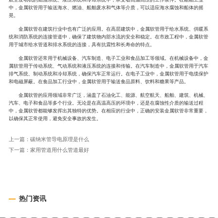
中，金属软管用于输送海水、燃油、船舶废水和气体等介质，可以适应海水腐蚀和船体的摇
晃。
金属软管在建筑行业中也有广泛的应用。在高层建筑中，金属软管用于给水系统、供暖系
统和消防系统的连接管道中，确保了建筑物内部水流的安全和稳定。在市政工程中，金属软管
用于城市给水管道和排水系统的连接，具有抗震性和长寿命的特点。
金属软管还常用于机械设备、汽车制造、电子工业和食品加工等领域。在机械设备中，金
属软管用于传动系统、气动系统和液压系统的连接和传输。在汽车制造中，金属软管用于汽车
排气系统、制动系统和冷却系统，确保汽车正常运行。在电子工业中，金属软管用于电缆保护
和电磁屏蔽。在食品加工行业中，金属软管用于输送食品原料、饮料和糖果等产品。
金属软管的应用领域非常广泛，涵盖了石油化工、能源、航空航天、船舶、建筑、机械、
汽车、电子和食品等多个行业。无论是在高温高压的环境中，还是在腐蚀性介质的输送过程
中，金属软管都能够发挥出其独特的优势。在相应的行业中，正确的安装金属软管非常重要，
以确保其正常使用，避免安全事故的发生。
上一篇：
碳纳米管导电原理是什么
下一篇：
家用管道用什么管道最好
热门资讯