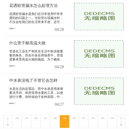
花洒软管漏水怎么处理方法
花洒软管漏水是我们在日常使用中常常
遇到的问题之一。当软管出现漏水时，
不仅会给我们的生活带来不便，还可能
造成浪费水资源的问题。我们将介绍一
more >
04/28
些花洒软管漏水的处理方法，
什么管子耐高温火烧
管道在工业生产和民生生活中扮演着重
要的角色，而在许多应用场景中，管道
需要承受高温火烧的挑战。为了确保管
道在高温条件下安全可靠地工作，管道
more >
04/28
的耐高温性能至关重要。在这
中水表没电了不管它会怎样
水是生活的必需品，而中水表是用来测
量洗手间、厨房等用水量的工具，以便
进行计费。有时候由于各种原因，中水
表会出现没电的情况。虽然中水表没电
more >
04/27
了，但我们不应该置之不理，
144
145
146
147
148
149
150
151
152
153
154
上
下
一
一
页
页