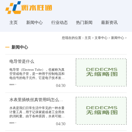
主页
新闻中心
行业动态
热门新闻
最新资讯
您现在的位置：
主页
>
文章中心
>
新闻中心
>
新闻中心
电导管是什么
电导管（Electron Tube），也被称为真
空管或电子管，是一种用于控制电流和
电信号的电子元件。它是电子技术发展
的里程碑之一，为现代电子行业的兴起
more >
04/30
和繁荣奠定了基础。电导管在过去
水表里插铁丝真管用吗怎么拆卸
水表是我们日常生活中常见的一种水量
计量工具，用于记录家庭或者工业用水
的消耗量。由于各种原因，水表可能会
出现故障或需要进行更换维修。有人提
more >
04/30
出了在水表里插入铁丝的方法