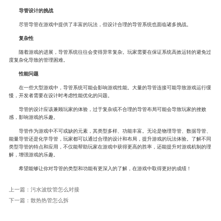
导管设计的挑战
尽管导管在游戏中提供了丰富的玩法，但设计合理的导管系统也面临诸多挑战。
复杂性
随着游戏的进展，导管系统往往会变得异常复杂。玩家需要在保证系统高效运转的避免过
度复杂化导致的管理困难。
性能问题
在一些大型游戏中，导管系统可能会影响游戏性能。大量的导管连接可能导致游戏运行缓
慢，开发者需要在设计时考虑性能优化的问题。
导管的设计应该兼顾玩家的体验，过于复杂或不合理的导管布局可能会导致玩家的挫败
感，影响游戏的乐趣。
导管作为游戏中不可或缺的元素，其类型多样、功能丰富。无论是物理导管、数据导管、
能量导管还是化学导管，玩家都可以通过合理的设计和布局，提升游戏的玩法体验。了解不同
类型导管的特点和应用，不仅能帮助玩家在游戏中获得更高的胜率，还能提升对游戏机制的理
解，增强游戏的乐趣。
希望能够让你对导管的类型和功能有更深入的了解，在游戏中取得更好的成绩！
上一篇：
污水波纹管怎么对接
下一篇：
散热热管怎么拆