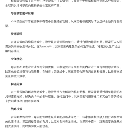
植物养分传输：在一些生存类游戏中（如饥荒），导管用于传输植物所需的水分和养分，
合理的设计可以提高植物的生长速度和产量。
导管的功能和应用
不同类型的导管在游戏中有着各自独特的功能，玩家需要根据实际情况选择合适的导管类
型。
资源管理
在许多策略和模拟游戏中，导管是资源管理的核心。通过合理的导管布局，玩家可以实现
资源的高效收集和分配。在Factorio中，玩家需要构建复杂的传送带系统，将资源从生产点运
输到存储点。
空间优化
导管的布局也常常涉及到空间优化。玩家需要在有限的空间内设计出最合理的导管系统，
以避免资源浪费和功能重叠。在城市：天际线中，玩家需要合理布局道路和管道，以提高交通
流量和城市效率。
解谜元素
在一些冒险和解谜类游戏中，导管常常作为解谜的核心元素。玩家需要通过调整导管的布
局和连接方式，解决关卡中的各种谜题。在传送门中，玩家需要利用传送门和其他导管的特性
来找到通往出口的最佳路线。
战略决策
在策略类游戏中，导管的管理也是重要的战略决策之一。玩家需要根据敌人的行动和资源
的供应情况，灵活调整导管的布局，以应对各种突发情况。在星际争霸中，玩家需要确保基地
的资源供给，同时防御敌人的攻击。