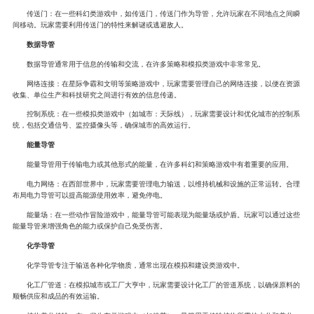
传送门：在一些科幻类游戏中，如传送门，传送门作为导管，允许玩家在不同地点之间瞬
间移动。玩家需要利用传送门的特性来解谜或逃避敌人。
数据导管
数据导管通常用于信息的传输和交流，在许多策略和模拟类游戏中非常常见。
网络连接：在星际争霸和文明等策略游戏中，玩家需要管理自己的网络连接，以便在资源
收集、单位生产和科技研究之间进行有效的信息传递。
控制系统：在一些模拟类游戏中（如城市：天际线），玩家需要设计和优化城市的控制系
统，包括交通信号、监控摄像头等，确保城市的高效运行。
能量导管
能量导管用于传输电力或其他形式的能量，在许多科幻和策略游戏中有着重要的应用。
电力网络：在西部世界中，玩家需要管理电力输送，以维持机械和设施的正常运转。合理
布局电力导管可以提高能源使用效率，避免停电。
能量场：在一些动作冒险游戏中，能量导管可能表现为能量场或护盾。玩家可以通过这些
能量导管来增强角色的能力或保护自己免受伤害。
化学导管
化学导管专注于输送各种化学物质，通常出现在模拟和建设类游戏中。
化工厂管道：在模拟城市或工厂大亨中，玩家需要设计化工厂的管道系统，以确保原料的
顺畅供应和成品的有效运输。