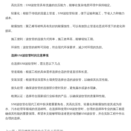
高抗压性：SN8波纹管具有优越的抗压能力，能够在复杂地质环境中保持稳定。
轻量化：相较于传统的混凝土管道，SN8波纹管轻便，便于运输和施工，节省人力和物力
成本。
耐腐蚀性：聚乙烯等材料具有良好的耐腐蚀性，可以有效防止管道在恶劣环境下的老化和
损坏。
施工便利：波纹管的连接方式简单，施工效率高，能够缩短工期。
环保性：波纹管的材料可回收，符合现代环保要求，减少对环境的负担。
选择SN8波纹管时的注意事项
在选择SN8波纹管时，需注意以下几点
管道规格：根据工程的具体需求选择合适的管道直径和长度。
安装深度：根据埋设深度和土壤类型选择合适的波纹管，以确保其抗压性能。
接头处理：确保波纹管的连接部分密封良好，避免漏水或渗水现象。
检测认证：选择符合国家或行业标准的产品，以确保波纹管的质量和性能。
SN8波纹管在现代工程中扮演着重要角色，其高抗压性、轻量化和耐腐蚀性使其成为排
水、污水处理等领域的优选材料。在选择和使用SN8波纹管时，合理的选择和专业的施工都是
确保其性能的重要保障。希望本文能够帮助读者更好地理解SN8波纹管，并在实际工程中作出
合理的选择。
上一篇：
固定燃气管道的卡子怎么安装的