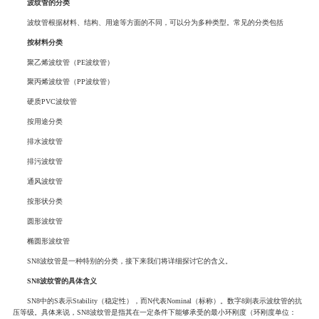
波纹管的分类
波纹管根据材料、结构、用途等方面的不同，可以分为多种类型。常见的分类包括
按材料分类
聚乙烯波纹管（PE波纹管）
聚丙烯波纹管（PP波纹管）
硬质PVC波纹管
按用途分类
排水波纹管
排污波纹管
通风波纹管
按形状分类
圆形波纹管
椭圆形波纹管
SN8波纹管是一种特别的分类，接下来我们将详细探讨它的含义。
SN8波纹管的具体含义
SN8中的S表示Stability（稳定性），而N代表Nominal（标称）。数字8则表示波纹管的抗
压等级。具体来说，SN8波纹管是指其在一定条件下能够承受的最小环刚度（环刚度单位：