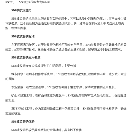
kN/m²）。SN8的抗压能力为8kN/m²。
SN8的抗压能力
SN8波纹管的抗压能力意味着在实际使用中，其可以承受外部施加的压力，而不会发生破
坏或变形。这个抗压能力是通过标准的实验测试得出的，通常会在实际施工中考虑到土壤类
型、埋深等因素。
SN8波纹管的标准
在不同国家和地区，对于波纹管的标准可能会有所不同。SN8波纹管符合国际标准的相关
规定，如ISO和EN标准。这些标准确保了波纹管的质量和性能，能够满足不同的工程需求。
SN8波纹管的应用领域
SN8波纹管在许多领域得到了广泛应用，主要包括
城市排水：在城市的排水系统中，SN8波纹管可以高效地处理雨水和污水，减少城市内涝
的风险。
农业灌溉：在农业灌溉中，SN8波纹管可用于输送水源，保障农作物的正常生长。
矿山和隧道工程：在矿山和隧道的建设中，SN8波纹管能够有效承受地层压力，保障隧道
的安全。
道路和铁路工程：作为道路和铁路工程中的重要组件，SN8波纹管用于排水和防护，确保
交通的畅通。
SN8波纹管的优势
SN8波纹管相较于其他类型的管道材料，具有以下优势