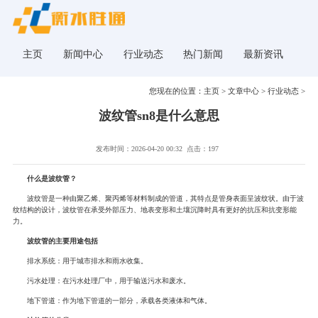
主页
新闻中心
行业动态
热门新闻
最新资讯
您现在的位置：
主页
>
文章中心
>
行业动态
>
波纹管sn8是什么意思
发布时间：2026-04-20 00:32
点击：197
什么是波纹管？
波纹管是一种由聚乙烯、聚丙烯等材料制成的管道，其特点是管身表面呈波纹状。由于波
纹结构的设计，波纹管在承受外部压力、地表变形和土壤沉降时具有更好的抗压和抗变形能
力。
波纹管的主要用途包括
排水系统：用于城市排水和雨水收集。
污水处理：在污水处理厂中，用于输送污水和废水。
地下管道：作为地下管道的一部分，承载各类液体和气体。