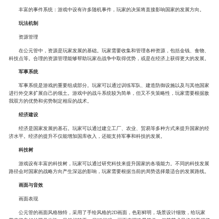
丰富的事件系统：游戏中设有许多随机事件，玩家的决策将直接影响国家的发展方向。
玩法机制
资源管理
在公元管中，资源是玩家发展的基础。玩家需要收集和管理各种资源，包括金钱、食物、
科技点等。合理的资源管理能够帮助玩家在战争中取得优势，或是在经济上获得更大的发展。
军事系统
军事系统是游戏的重要组成部分。玩家可以通过训练军队、建造防御设施以及与其他国家
进行外交来扩展自己的领土。游戏中的战斗系统较为简单，但又不失策略性，玩家需要根据敌
我双方的优势和劣势制定相应的战术。
经济建设
经济是国家发展的基石。玩家可以通过建立工厂、农业、贸易等多种方式来提升国家的经
济水平。经济的提升不仅能增加国库收入，还能支持军事和科技的发展。
科技树
游戏设有丰富的科技树，玩家可以通过研究科技来提升国家的各项能力。不同的科技发展
路径会对国家的战略方向产生深远的影响，玩家需要根据当前的局势选择最适合的发展路线。
画面与音效
画面表现
公元管的画面风格独特，采用了手绘风格的2D画面，色彩鲜明，场景设计细致，给玩家