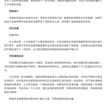
带来了良好的视觉体验。虽然相较于一些3D游戏，画面表现略显简单，但其艺术风格却赢得了
不少玩家的喜爱。
音效设计
游戏的音效设计也相当出色。背景音乐富有时代感，能够很好地营造出历史氛围。游戏中
的战斗音效和事件音效也给玩家带来了强烈的代入感，使得整个游戏体验更加丰富。
社区反馈
玩家评价
自上线以来，公元管收获了大量玩家的好评。许多玩家表示游戏的策略性和历史感让他们
爱不释手，游戏中丰富的选择和随机事件也为每次的游玩增添了新鲜感。也有部分玩家对游戏
的平衡性提出了一些批评，认为某些国家的强势使得游戏体验不够公平。
开发者的反应
开发团队对玩家的反馈十分重视，定期进行游戏更新和优化。他们积极回应玩家的建议，
并在更新中调整游戏的平衡性，增加新的内容和玩法。这样的态度赢得了不少玩家的支持与认
可。
公元管是一款在策略性、画面表现和音效设计上都表现出色的游戏。尽管在平衡性方面还
有待提升，但丰富的玩法机制和良好的社区反馈使得它成为值得一试的佳作。对于喜欢策略类
游戏的玩家来说，公元管无疑是一个很好的选择。如果你对历史感兴趣，或是想体验一款策略
性强的游戏，不妨尝试一下公元管。通过合理的资源管理、军事布局和经济建设，带领你的国
家走向辉煌！
希望本文能够帮助你更好地了解公元管，享受游戏带来的乐趣。