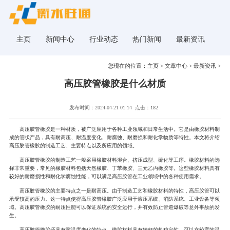
主页
新闻中心
行业动态
热门新闻
最新资讯
您现在的位置：
主页
>
文章中心
>
最新资讯
>
高压胶管橡胶是什么材质
发布时间：2024-04-21 01:14
点击：182
高压胶管橡胶是一种材质，被广泛应用于各种工业领域和日常生活中。它是由橡胶材料制
成的管状产品，具有耐高压、耐温度变化、耐腐蚀、耐磨损和耐化学物质等特性。本文将介绍
高压胶管橡胶的制造工艺、主要特点以及所应用的领域。
高压胶管橡胶的制造工艺一般采用橡胶材料混合、挤压成型、硫化等工序。橡胶材料的选
择非常重要，常见的橡胶材料包括天然橡胶、丁苯橡胶、三元乙丙橡胶等。这些橡胶材料具有
较好的耐磨损性和耐化学腐蚀性能，可以满足高压胶管在工业领域中的各种使用需求。
高压胶管橡胶的主要特点之一是耐高压。由于制造工艺和橡胶材料的特性，高压胶管可以
承受较高的压力。这一特点使得高压胶管橡胶广泛应用于液压系统、消防系统、工业设备等领
域。高压胶管橡胶的耐压性能可以保证系统的安全运行，并有效防止管道爆破等意外事故的发
生。
高压胶管橡胶还具有耐温度变化的特点。橡胶材料具有较好的热稳定性，可以在较宽的温