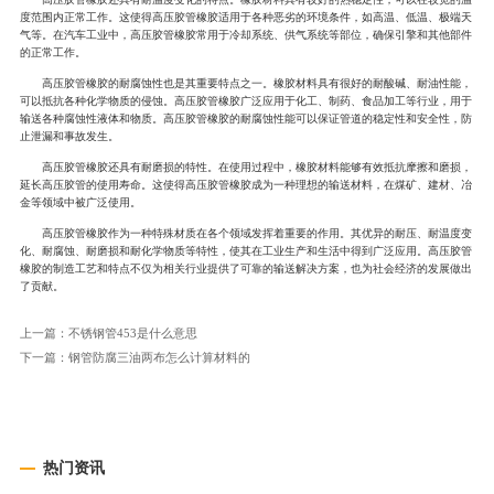
度范围内正常工作。这使得高压胶管橡胶适用于各种恶劣的环境条件，如高温、低温、极端天
气等。在汽车工业中，高压胶管橡胶常用于冷却系统、供气系统等部位，确保引擎和其他部件
的正常工作。
高压胶管橡胶的耐腐蚀性也是其重要特点之一。橡胶材料具有很好的耐酸碱、耐油性能，
可以抵抗各种化学物质的侵蚀。高压胶管橡胶广泛应用于化工、制药、食品加工等行业，用于
输送各种腐蚀性液体和物质。高压胶管橡胶的耐腐蚀性能可以保证管道的稳定性和安全性，防
止泄漏和事故发生。
高压胶管橡胶还具有耐磨损的特性。在使用过程中，橡胶材料能够有效抵抗摩擦和磨损，
延长高压胶管的使用寿命。这使得高压胶管橡胶成为一种理想的输送材料，在煤矿、建材、冶
金等领域中被广泛使用。
高压胶管橡胶作为一种特殊材质在各个领域发挥着重要的作用。其优异的耐压、耐温度变
化、耐腐蚀、耐磨损和耐化学物质等特性，使其在工业生产和生活中得到广泛应用。高压胶管
橡胶的制造工艺和特点不仅为相关行业提供了可靠的输送解决方案，也为社会经济的发展做出
了贡献。
上一篇：
不锈钢管453是什么意思
下一篇：
钢管防腐三油两布怎么计算材料的
热门资讯