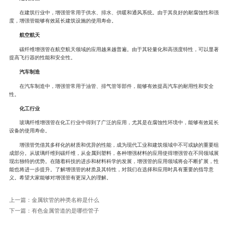
在建筑行业中，增强管常用于供水、排水、供暖和通风系统。由于其良好的耐腐蚀性和强
度，增强管能够有效延长建筑设施的使用寿命。
航空航天
碳纤维增强管在航空航天领域的应用越来越普遍。由于其轻量化和高强度特性，可以显著
提高飞行器的性能和安全性。
汽车制造
在汽车制造中，增强管常用于油管、排气管等部件，能够有效提高汽车的耐用性和安全
性。
化工行业
玻璃纤维增强管在化工行业中得到了广泛的应用，尤其是在腐蚀性环境中，能够有效延长
设备的使用寿命。
增强管凭借其多样化的材质和优异的性能，成为现代工业和建筑领域中不可或缺的重要组
成部分。从玻璃纤维到碳纤维，从金属到塑料，各种增强材料的应用使得增强管在不同领域展
现出独特的优势。在随着科技的进步和材料科学的发展，增强管的应用领域将会不断扩展，性
能也将进一步提升。了解增强管的材质及其特性，对我们在选择和应用时具有重要的指导意
义。希望大家能够对增强管有更深入的理解。
上一篇：
金属软管的种类名称是什么
下一篇：
有色金属管道的是哪些管子