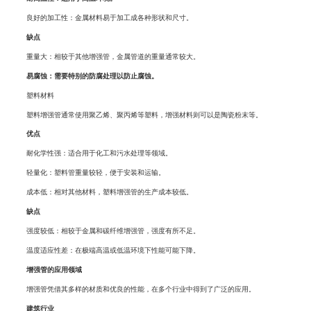
良好的加工性：金属材料易于加工成各种形状和尺寸。
缺点
重量大：相较于其他增强管，金属管道的重量通常较大。
易腐蚀：需要特别的防腐处理以防止腐蚀。
塑料材料
塑料增强管通常使用聚乙烯、聚丙烯等塑料，增强材料则可以是陶瓷粉末等。
优点
耐化学性强：适合用于化工和污水处理等领域。
轻量化：塑料管重量较轻，便于安装和运输。
成本低：相对其他材料，塑料增强管的生产成本较低。
缺点
强度较低：相较于金属和碳纤维增强管，强度有所不足。
温度适应性差：在极端高温或低温环境下性能可能下降。
增强管的应用领域
增强管凭借其多样的材质和优良的性能，在多个行业中得到了广泛的应用。
建筑行业