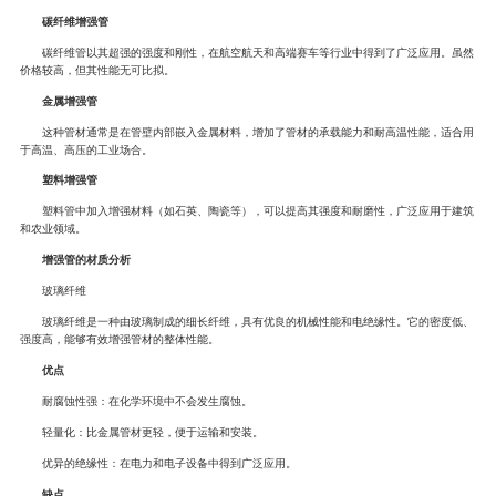
碳纤维增强管
碳纤维管以其超强的强度和刚性，在航空航天和高端赛车等行业中得到了广泛应用。虽然
价格较高，但其性能无可比拟。
金属增强管
这种管材通常是在管壁内部嵌入金属材料，增加了管材的承载能力和耐高温性能，适合用
于高温、高压的工业场合。
塑料增强管
塑料管中加入增强材料（如石英、陶瓷等），可以提高其强度和耐磨性，广泛应用于建筑
和农业领域。
增强管的材质分析
玻璃纤维
玻璃纤维是一种由玻璃制成的细长纤维，具有优良的机械性能和电绝缘性。它的密度低、
强度高，能够有效增强管材的整体性能。
优点
耐腐蚀性强：在化学环境中不会发生腐蚀。
轻量化：比金属管材更轻，便于运输和安装。
优异的绝缘性：在电力和电子设备中得到广泛应用。
缺点