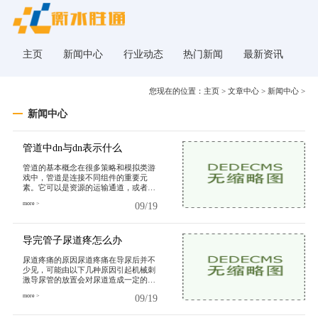
主页
新闻中心
行业动态
热门新闻
最新资讯
您现在的位置：
主页
>
文章中心
>
新闻中心
>
新闻中心
管道中dn与dn表示什么
管道的基本概念在很多策略和模拟类游
戏中，管道是连接不同组件的重要元
素。它可以是资源的运输通道，或者是
信息的传递路径。在这些游戏中，管道
more >
09/19
的布局和连接方式往往会影响整体的游
戏进程和策略执行。管道的类型根据不
同的游戏，管道可以分为几种类型资源
管道
导完管子尿道疼怎么办
尿道疼痛的原因尿道疼痛在导尿后并不
少见，可能由以下几种原因引起机械刺
激导尿管的放置会对尿道造成一定的机
械刺激，尤其是在导尿过程中操作不当
more >
09/19
或使用不适当的导尿管时，可能导致尿
道黏膜受损，引发疼痛和不适。感染导