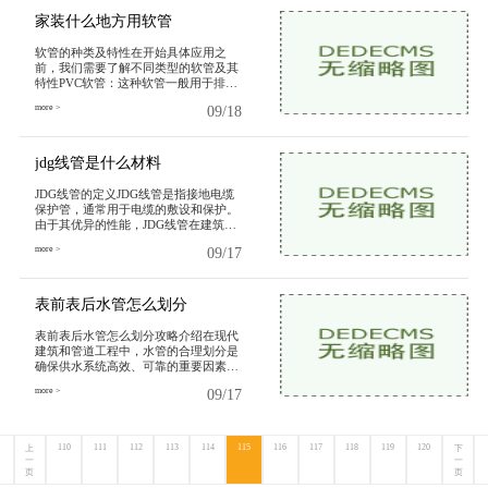
尿后，尤其是长期留置导尿的患者，尿
道
家装什么地方用软管
软管的种类及特性在开始具体应用之
前，我们需要了解不同类型的软管及其
特性PVC软管：这种软管一般用于排水
和供水，耐腐蚀，适合家庭使用。硅胶
more >
09/18
软管：主要用于饮用水系统，耐高温，
安全性高。橡胶软管：适合高压环境，
广泛用于洗衣机和热水器连接。铝合金
软
jdg线管是什么材料
JDG线管的定义JDG线管是指接地电缆
保护管，通常用于电缆的敷设和保护。
由于其优异的性能，JDG线管在建筑、
电力、通信等领域得到了广泛应用。其
more >
09/17
主要功能是保护电缆免受外界环境的影
响，延长电缆的使用寿命，确保电力系
统的安全稳定运行。JDG线管的
表前表后水管怎么划分
表前表后水管怎么划分攻略介绍在现代
建筑和管道工程中，水管的合理划分是
确保供水系统高效、可靠的重要因素。
在实际应用中，表前和表后水管的划分
more >
09/17
不仅涉及到水的使用，还关系到水费的
计算和维护管理。理解这两者的区别以
及划分的方法，对于业主和管道工程师
来
110
111
112
113
114
115
116
117
118
119
120
上
下
一
一
页
页