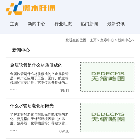
主页
新闻中心
行业动态
热门新闻
最新资讯
您现在的位置：
主页
>
文章中心
>
新闻中心
>
新闻中心
金属软管是什么材质做成的
金属软管是什么材质做成的？金属软管
是一种广泛应用于工业、医疗、航空等
领域的重要组件，它不仅具备良好的耐
高温、耐腐蚀性能，还能有效地承受压
more >
09/11
力和变形。在了解金属软管的材质之
前，我们首先要认识金属软管的基本结
构和工作原理。金属软管的基本结构金
属软
什么水管耐老化耐阳光
了解水管的老化与耐阳光性能水管的老
化主要是指由于外部环境因素（如温
度、紫外线、化学物质等）导致水管材
料性能下降的过程。耐阳光则是指材料
more >
09/10
对紫外线的抵抗能力。了解这些因素，
对于选择合适的水管材料至关重要。温