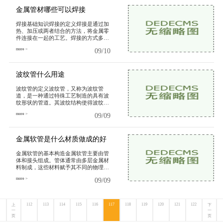
度：高温会加速水管的老化过程，尤其
是塑
金属管材哪些可以焊接
焊接基础知识焊接的定义焊接是通过加
热、加压或两者结合的方法，将金属零
件连接在一起的工艺。焊接的方式多种
多样，包括电弧焊、氩弧焊、气焊等，
more >
09/10
每种焊接方法都有其适用的金属材料和
场景。焊接的优点强度高：焊接接头通
常比其他连接方式（如螺栓、铆接）更
为
波纹管什么用途
波纹管的定义波纹管，又称为波纹管
道，是一种通过特殊工艺制造的具有波
纹形状的管道。其波纹结构使得波纹管
具备较好的柔韧性和可伸缩性，能够有
more >
09/09
效应对温度变化、压力变化以及机械振
动等外部因素。波纹管的材料通常为金
属（如不锈钢、碳钢）或非金属（如塑
料、
金属软管是什么材质做成的好
金属软管的基本构造金属软管主要由管
体和接头组成。管体通常由多层金属材
料制成，这些材料赋予其不同的物理特
性。接头则负责与其他设备连接，确保
more >
09/09
流体的有效传输。金属软管的主要功能
是承受压力、抗腐蚀、耐高温等。管体
金属软管的管体是其性能的核心，常见
的
112
113
114
115
116
117
118
119
120
121
122
上
下
一
一
页
页