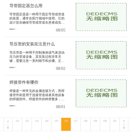
导管固定器怎么用
导管固定器是一种用于固定导管或管道
的装置，通常在医疗领域中使用。它的
设计旨在确保导管或管道在患者或实验
对象体内的正确位置，并防止其意外脱
more >
08/05
落或移位。导管固定器的正确
导压管的安装应注意什么
导压管是一种用于控制液体或气体流动
压力的管道设备，其安装过程非常关
键，需要注意一系列细节和步骤。正确
的导压管安装能够保证其正常运行，避
more >
08/02
免泄漏和其他安全问题的发生。
焊接管件有哪些
焊接是一种常见的金属连接方式，而焊
接管件则是用于连接管道或者其他设备
的焊接部件。焊接管件的种类繁多，根
据不同的需求，有各种不同的形状、尺
more >
08/01
寸和材质的焊接管件。下面将
121
122
123
124
125
126
127
128
129
130
131
上
下
一
一
页
页