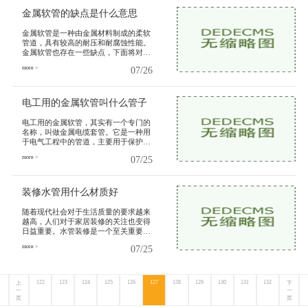
金属软管的缺点是什么意思
金属软管是一种由金属材料制成的柔软
管道，具有较高的耐压和耐腐蚀性能。
金属软管也存在一些缺点，下面将对金
属软管的缺点进行详细介绍。金属软管
more >
07/26
的一个明显缺点是成本较高。
电工用的金属软管叫什么管子
电工用的金属软管，其实有一个专门的
名称，叫做金属电缆套管。它是一种用
于电气工程中的管道，主要用于保护电
缆或电线，以及提供一定的防护和绝缘
more >
07/25
性能。金属电缆套管广泛应用
装修水管用什么材质好
随着现代社会对于生活质量的要求越来
越高，人们对于家居装修的关注也变得
日益重要。水管装修是一个至关重要的
环节，它直接关系到家庭用水的质量和
more >
07/25
稳定性，对于整个家庭的生活
122
123
124
125
126
127
128
129
130
131
132
上
下
一
一
页
页